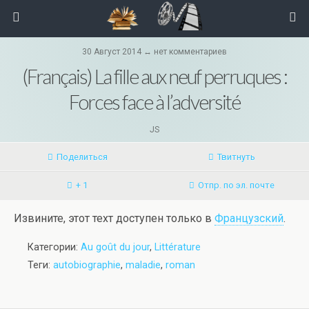
30 Август 2014 ↔ нет комментариев
(Français) La fille aux neuf perruques :
Forces face à l’adversité
JS
Поделиться
Твитнуть
+ 1
Отпр. по эл. почте
Извините, этот техт доступен только в
Французский
.
Категории:
Au goût du jour
,
Littérature
Теги:
autobiographie
,
maladie
,
roman