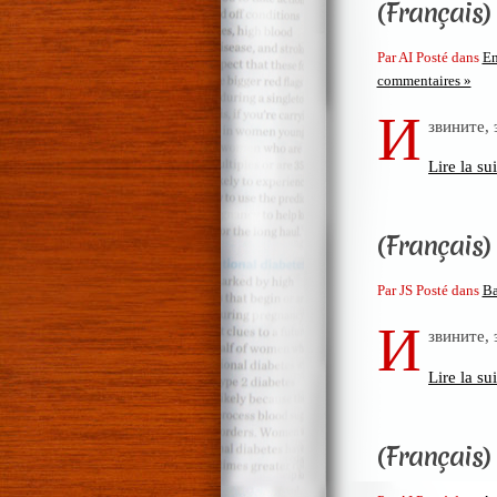
(Français) 
Par AI Posté dans
En
commentaires »
И
звините,
Lire la sui
(Français) 
Par JS Posté dans
Ba
И
звините,
Lire la sui
(Français) 