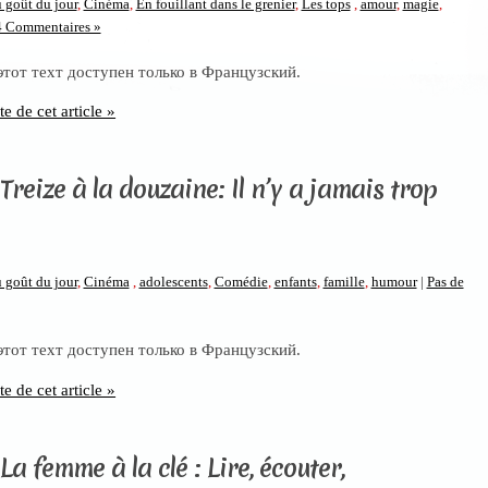
 goût du jour
,
Cinéma
,
En fouillant dans le grenier
,
Les tops
,
amour
,
magie
,
4 Commentaires »
 этот техт доступен только в Французский.
te de cet article »
Treize à la douzaine: Il n’y a jamais trop
 goût du jour
,
Cinéma
,
adolescents
,
Comédie
,
enfants
,
famille
,
humour
|
Pas de
 этот техт доступен только в Французский.
te de cet article »
La femme à la clé : Lire, écouter,