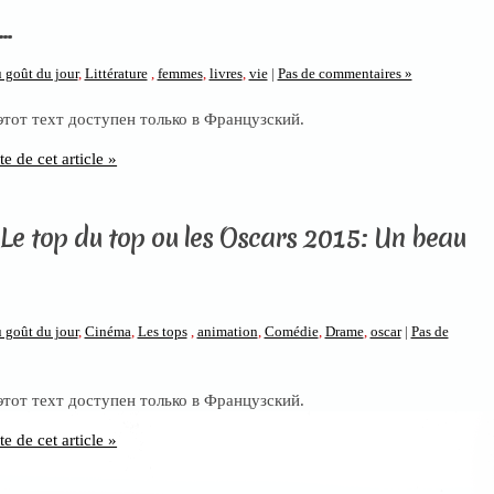
…
 goût du jour
,
Littérature
,
femmes
,
livres
,
vie
|
Pas de commentaires »
 этот техт доступен только в Французский.
te de cet article »
 Le top du top ou les Oscars 2015: Un beau
 goût du jour
,
Cinéma
,
Les tops
,
animation
,
Comédie
,
Drame
,
oscar
|
Pas de
 этот техт доступен только в Французский.
te de cet article »