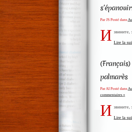
s’épanouir
Par JS Posté dans
Au
И
звините,
Lire la sui
(Français)
palmarès
Par AI Posté dans
Au
commentaires »
И
звините,
Lire la sui