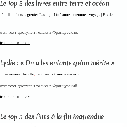
Le top 5 des livres entre terre et océan
 fouillant dans le grenier
,
Les tops
,
Littérature
,
aventures
,
voyage
|
Pas de
 этот техт доступен только в Французский.
te de cet article »
Lydie : « On a les enfants qu’on mérite »
nde-dessinée
,
famille
,
mort
,
vie
|
2 Commentaires »
 этот техт доступен только в Французский.
te de cet article »
Le top 5 des films à la fin inattendue