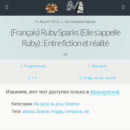
15 Август 2015 ↔ нет комментариев
(Français) Ruby Sparks (Elle s’appelle
Ruby) : Entre fiction et réalité
JS
Поделиться
Твитнуть
+ 1
Отпр. по эл. почте
Извините, этот техт доступен только в
Французский
.
Категории:
Au goût du jour
,
Cinéma
Теги:
amour
,
Drame
,
magie
,
romance
,
vie