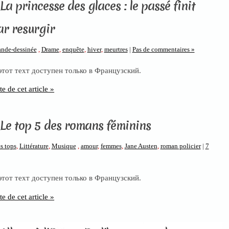
La princesse des glaces : le passé finit
ar resurgir
nde-dessinée
,
Drame
,
enquête
,
hiver
,
meurtres
|
Pas de commentaires »
 этот техт доступен только в Французский.
te de cet article »
 Le top 5 des romans féminins
s tops
,
Littérature
,
Musique
,
amour
,
femmes
,
Jane Austen
,
roman policier
|
7
 этот техт доступен только в Французский.
te de cet article »