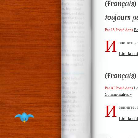
(Français) 
toujours p
Par JS Posté dans
Ba
И
звините,
Lire la sui
(Français)
Par AI Posté dans
Le
Commentaires »
И
звините,
Lire la sui