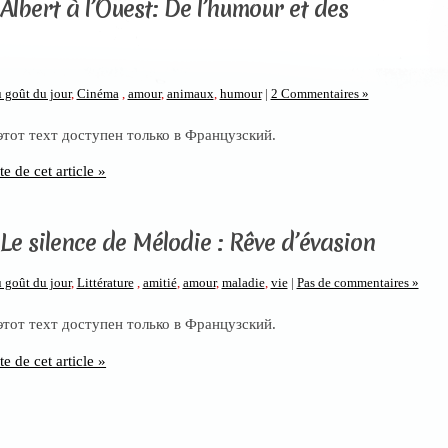
Albert à l’Ouest: De l’humour et des
 goût du jour
,
Cinéma
,
amour
,
animaux
,
humour
|
2 Commentaires »
 этот техт доступен только в Французский.
te de cet article »
Le silence de Mélodie : Rêve d’évasion
 goût du jour
,
Littérature
,
amitié
,
amour
,
maladie
,
vie
|
Pas de commentaires »
 этот техт доступен только в Французский.
te de cet article »