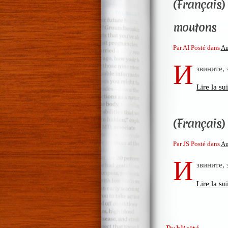
(Français) 
moutons
Par AI Posté dans
Au
И
звините,
Lire la sui
(Français) 
Par JS Posté dans
Au
И
звините,
Lire la sui