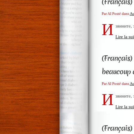
(Français)
Par AI Posté dans
Au
И
звините,
Lire la sui
(Français) 
beaucoup d
Par AI Posté dans
Au
И
звините,
Lire la sui
(Français)