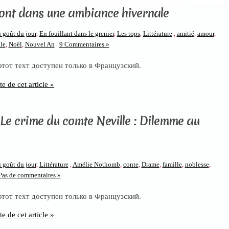
ont dans une ambiance hivernale
 goût du jour
,
En fouillant dans le grenier
,
Les tops
,
Littérature
,
amitié
,
amour
,
le
,
Noël
,
Nouvel An
|
9 Commentaires »
 этот техт доступен только в Французский.
te de cet article »
 Le crime du comte Neville : Dilemme au
 goût du jour
,
Littérature
,
Amélie Nothomb
,
conte
,
Drame
,
famille
,
noblesse
,
Pas de commentaires »
 этот техт доступен только в Французский.
te de cet article »