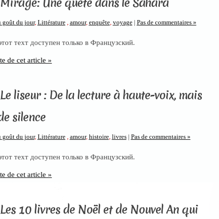
 Mirage: Une quête dans le Sahara
 goût du jour
,
Littérature
,
amour
,
enquête
,
voyage
|
Pas de commentaires »
 этот техт доступен только в Французский.
te de cet article »
Le liseur : De la lecture à haute-voix, mais
e silence
 goût du jour
,
Littérature
,
amour
,
histoire
,
livres
|
Pas de commentaires »
 этот техт доступен только в Французский.
te de cet article »
 Les 10 livres de Noël et de Nouvel An qui