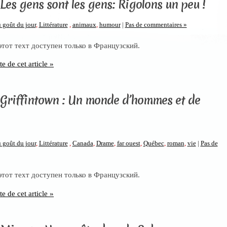
Les gens sont les gens: Rigolons un peu !
 goût du jour
,
Littérature
,
animaux
,
humour
|
Pas de commentaires »
 этот техт доступен только в Французский.
te de cet article »
 Griffintown : Un monde d’hommes et de
 goût du jour
,
Littérature
,
Canada
,
Drame
,
far ouest
,
Québec
,
roman
,
vie
|
Pas de
 этот техт доступен только в Французский.
te de cet article »