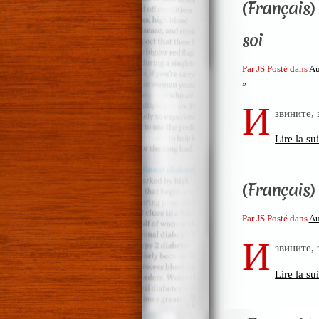
(Français)
soi
Par JS Posté dans
Au
»
И
звините,
Lire la sui
(Français) 
Par JS Posté dans
Au
И
звините,
Lire la sui