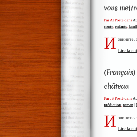
vous mettr
Par AI Posté dans
Au
conte
,
enfants
,
famil
И
звините,
Lire la sui
(Français)
château
Par JS Posté dans
Au
prédiction
,
roman
|
И
звините,
Lire la sui