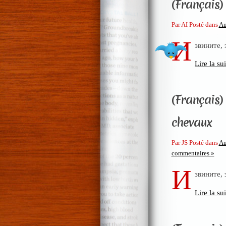
(Français) 
Par AI Posté dans
Au
И
звините,
Lire la sui
(Français)
chevaux
Par JS Posté dans
Au
commentaires »
И
звините,
Lire la sui