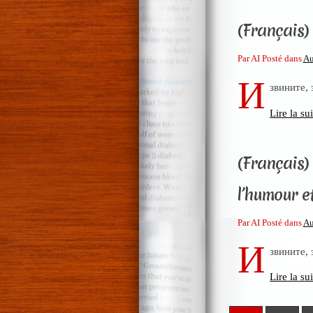
(Français) 
Par AI Posté dans
Au
И
звините,
Lire la sui
(Français)
l’humour e
Par AI Posté dans
Au
И
звините,
Lire la sui