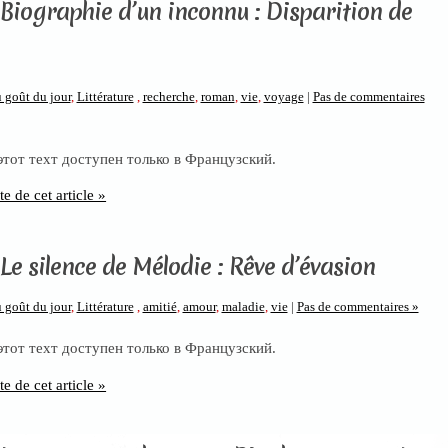
 Biographie d’un inconnu : Disparition de
 goût du jour
,
Littérature
,
recherche
,
roman
,
vie
,
voyage
|
Pas de commentaires
 этот техт доступен только в Французский.
te de cet article »
Le silence de Mélodie : Rêve d’évasion
 goût du jour
,
Littérature
,
amitié
,
amour
,
maladie
,
vie
|
Pas de commentaires »
 этот техт доступен только в Французский.
te de cet article »