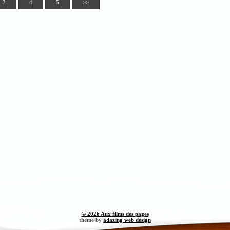
3
4
5
>>
© 2026 Aux films des pages
theme by
adazing web design