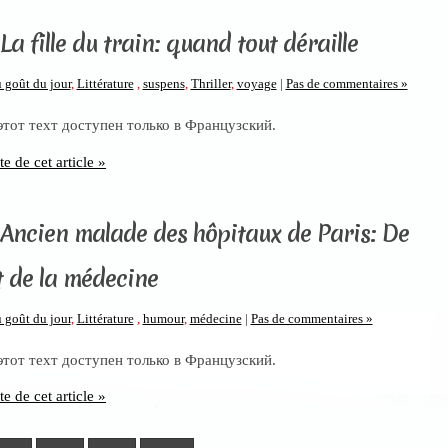
La fille du train: quand tout déraille
 goût du jour
,
Littérature
,
suspens
,
Thriller
,
voyage
|
Pas de commentaires »
 этот техт доступен только в Французский.
te de cet article »
 Ancien malade des hôpitaux de Paris: De
t de la médecine
 goût du jour
,
Littérature
,
humour
,
médecine
|
Pas de commentaires »
 этот техт доступен только в Французский.
te de cet article »