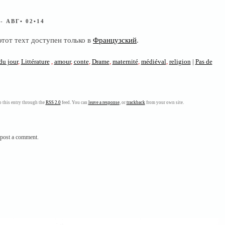
S
- АВГ• 02•14
этот техт доступен только в
Французский
.
du jour
,
Littérature
,
amour
,
conte
,
Drame
,
maternité
,
médiéval
,
religion
|
Pas de
 this entry through the
RSS 2.0
feed. You can
leave a response
, or
trackback
from your own site.
post a comment.