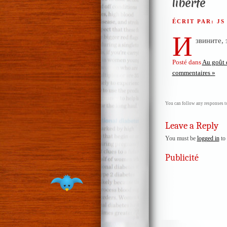
liberté
ÉCRIT PAR: J
И
звините, 
Posté dans
Au goût 
commentaires »
You can follow any responses to
Leave a Reply
You must be
logged in
to 
Publicité