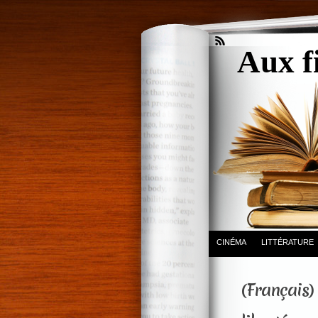
Aux f
CINÉMA
LITTÉRATURE
(Français)