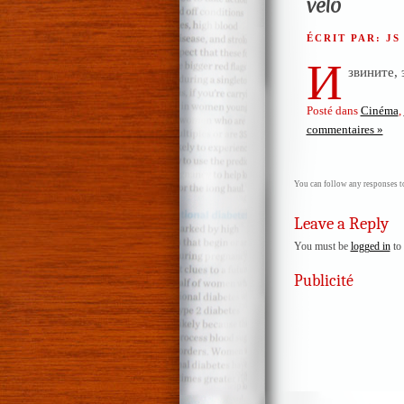
vélo
ÉCRIT PAR: J
И
звините, 
Posté dans
Cinéma
,
commentaires »
You can follow any responses to
Leave a Reply
You must be
logged in
to 
Publicité