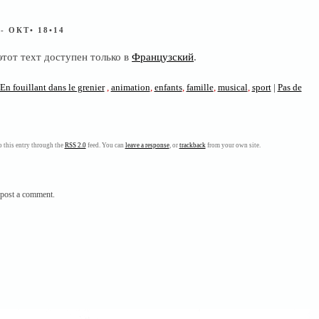
S
- ОКТ• 18•14
этот техт доступен только в
Французский
.
En fouillant dans le grenier
,
animation
,
enfants
,
famille
,
musical
,
sport
|
Pas de
 this entry through the
RSS 2.0
feed. You can
leave a response
, or
trackback
from your own site.
post a comment.